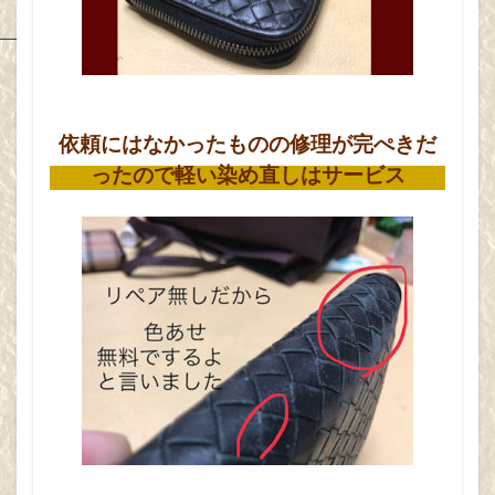
ので
適度
に風
に当
てて
深呼
依頼にはなかったものの修理が完ぺきだ
吸さ
ったので軽い染め直しはサービス
せま
しょ
う
3
★☆★販
売事業者名
革ラボ福岡
福岡本
店
BRLABO（バ
ラボ）グルー
プ