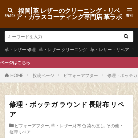
革・レザー 修理
革・レザー クリーニング
福岡|革 レザーのクリーニング・リペ
革・レザー・リペア
ソファー クリーニング
ア・ガラスコーティング専門店 革ラボ
ソファー リペア
カテゴリー
革・レザー 修理
革・レザー クリーニング
革・レザー・リペア
ソ
レザー
タグ
福岡 ソファー 張替え
ヴィットマン
ハロ
HOME
投稿ページ
ビフォーアフター
修理・ボッテガ 
椅子 張替え
バッグ 内張
福岡 靴 クリーニング
ル・コルビジュエ
修理・ボッテガ ラウンド 長財布 リペ
ハーマンミラー
パイピング 修理
ア
ピコタン
福岡 靴 リペア
カッシーナ
ビフォーアフター
,
革・レザー財布 色 染め直し
,
その他・
ヒッコリーチェアー
ファスナー交換
修理リペア
ミュウミュウ
福岡 靴 サイズ
カリモク