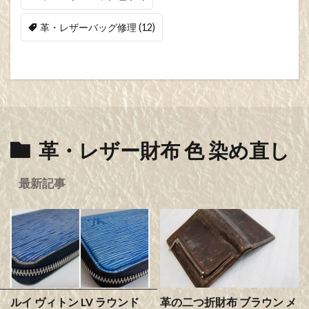
革・レザーバッグ修理
(12)
革・レザー財布 色 染め直し
最新記事
ルイ ヴィトン LV ラウンド
革の二つ折財布 ブラウン メ