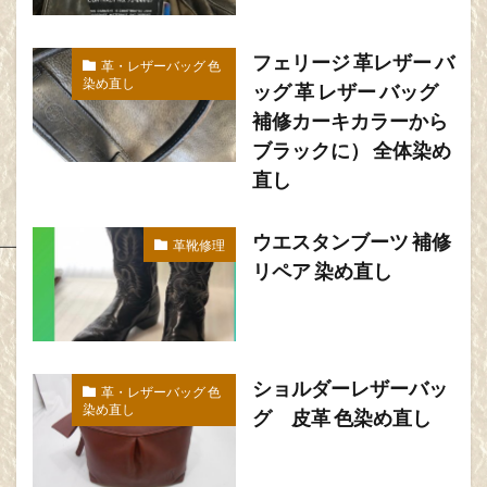
フェリージ 革レザー バ
革・レザーバッグ 色
染め直し
ッグ 革 レザー バッグ
補修カーキカラーから
ブラックに） 全体染め
直し
ウエスタンブーツ 補修
革靴修理
リペア 染め直し
ショルダーレザーバッ
革・レザーバッグ 色
染め直し
グ 皮革 色染め直し