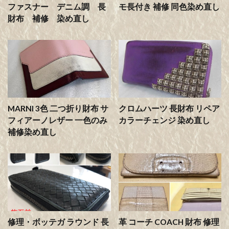
ファスナー デニム調 長
モ長付き 補修 同色染め直し
財布 補修 染め直し
MARNI 3色 二つ折り財布 サ
クロムハーツ 長財布 リペア
フィアーノレザー 一色のみ
カラーチェンジ 染め直し
補修染め直し
修理・ボッテガ ラウンド 長
革 コーチ COACH 財布 修理