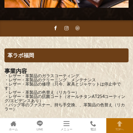
革ラボ福岡
事業内容
・レザー・革製品のガラスコーティング
・レザー・革製品のクリーニング、メンテナンス
・レザー・革製品の修理（只今、家具とジャケットは停止中で
す）
・レザー・革製品の色替え（リカラー）
・レザー・革製品の抗菌コート（オールチタンAT254コーティン
グ/エビデンスあり）
・バッグ等のファスナー、持ち手交換、、革製品の色替え（リカ
ラー）
主な取扱商品
ホーム
LINE
メニュー
電話
TOPへ
・各種 高級ブランドバッグ（クリーニング、メンテナンス、修