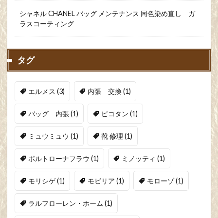
シャネル CHANEL バッグ メンテナンス 同色染め直し ガ
ラスコーティング
タグ
エルメス
(3)
内張 交換
(1)
バッグ 内張
(1)
ピコタン
(1)
ミュウミュウ
(1)
靴 修理
(1)
ポルトローナフラウ
(1)
ミノッティ
(1)
モリシゲ
(1)
モビリア
(1)
モローゾ
(1)
ラルフローレン・ホーム
(1)