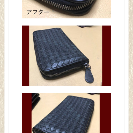
され
る場
合
は、
柔ら
かい
布で
乾拭
きし
てか
らを
保管
をお
勧め
しま
す。
それ
か
ら、
革も
生き
物な