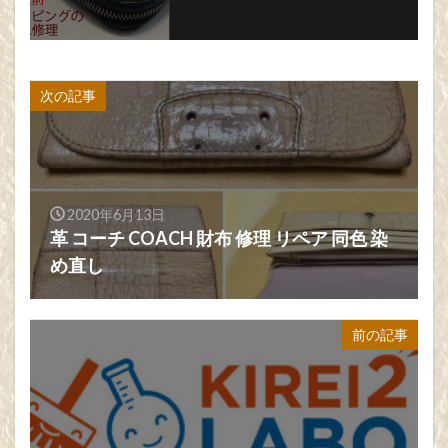
次の記事
2020年6月13日
革 コーチ COACH 財布 修理 リペア 同色 染
め直し
前の記事