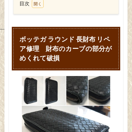
目次
モローゾ
レザージャケット カラー
1
シリック
レザージャケット クリーニング
ボッ
テガ
車 シート クリーニング
ラウ
ンド
ボッテガ ラウンド 長財布 リペ
ラルフローレン・ホーム
ア・テストーニ
長財
ア修理 財布のカーブの部分が
ズマーニア
椅子 クリーニング
布
リペ
めくれて破損
車 シート 色補正
革・レザーバッグ色
ア修
ツーラー
椅子 色替え
車 シート 修理
理
財布
革・レザーバッグ修理
デセデ
のカ
ーブ
福岡 レザー クリーニング
の部
車 ステアリング 修理
ADコア
分が
めく
革・レザーバッグクリーニング
ドミシール
れて
破損
ルイ・ヴィトン
車 ステアリング 張替え
福岡 ソファー クリーニング
Valextra
2