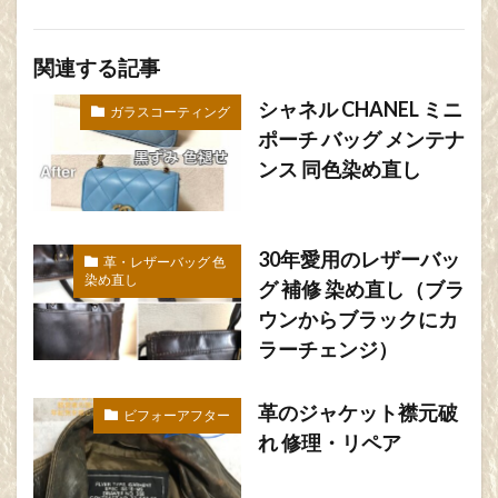
関連する記事
シャネル CHANEL ミニ
ガラスコーティング
ポーチ バッグ メンテナ
ンス 同色染め直し
30年愛用のレザーバッ
革・レザーバッグ 色
染め直し
グ 補修 染め直し（ブラ
ウンからブラックにカ
ラーチェンジ）
革のジャケット襟元破
ビフォーアフター
れ 修理・リペア