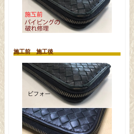
革製
ナツッジ
エルメス
品の
保管
車 ステアリング クリーニング
及び
福岡 ソファー 補修
クロケット＆ジョーンズ
お手
入れ
パシフィックグリーン
バーキン
の場
内張 交換
合、
施工前 施工後
クロ
ーゼ
検索
ット
及び
箱の
中身
入れ
たま
まは
NG
で
す、
なお