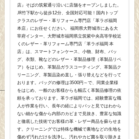
店』そばの筑紫通り沿いに店舗をオープンしました。
JR竹下駅から徒歩12分、全国対応可能！国内トップ
クラスのレザー・革リフォーム専門店「革ラボ福岡
本店」にお任せください。 福岡県大野城市にある大
宰府インター、大野城市福岡県立筑紫中央高等学校近
くのレザー・革リフォーム専門店「革ラボ福岡 本
店」は、スマートフォンケース、小物、財布、バッ
グ、衣類、靴などのレザー・革製品修理（革製品リペ
ア）をはじめ、革製品ガラスコーティング、革製品ク
リーニング、革製品染め直し・張り替えなどを行って
おります。バッグの修理は3500円～で、同業企業様
をはじめ、一般のお客様からも幅広く革製品修理の依
頼を承っております。革ラボ福岡では、経験豊富な職
人が作業を行い、長年の経によりパッと見ではわから
ない細かな傷から内部のカビまで見抜き、豊富な知識
と徹底した技術でお客様の革・レザー商品を蘇らせま
す。クリーニングでは特殊な機械で裏地などの生地を
傷めず汚れだけを洗浄し、汚れやカビ菌を取り除きま