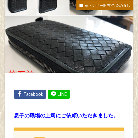
革・レザー財布 色 染め直し
フォルメンティ
財布 修理
靴 修理
福岡 レザー 修理
シエスタ
フォルミタリア
シャネル
ポルトローナフラウ
オールデン
シャレモ
フリッツハンセン
ボッテガヴェネタ
ミノッティ
B&Bイタリア
ジョルジュエッティ
フレックスフォルム
手帳 クリーニング
モリシゲ
レザージャケット 修理
カール・ハンセン＆サン
フレデリシア
息子の職場の上司にご依頼いただきました。
靴 カラー
モビリア
レザージャケット サイズ調整
キタニ
ポリフォーム
車 シート 張替え